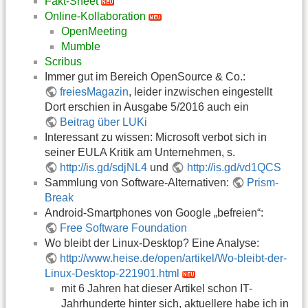
Fakt-Sheet
Online-Kollaboration
OpenMeeting
Mumble
Scribus
Immer gut im Bereich OpenSource & Co.:
freiesMagazin
, leider inzwischen eingestellt
Dort erschien in Ausgabe 5/2016 auch ein
Beitrag über LUKi
Interessant zu wissen: Microsoft verbot sich in
seiner EULA Kritik am Unternehmen, s.
http://is.gd/sdjNL4
und
http://is.gd/vd1QCS
Sammlung von Software-Alternativen:
Prism-
Break
Android-Smartphones von Google „befreien“:
Free Software Foundation
Wo bleibt der Linux-Desktop? Eine Analyse:
http://www.heise.de/open/artikel/Wo-bleibt-der-
Linux-Desktop-221901.html
mit 6 Jahren hat dieser Artikel schon IT-
Jahrhunderte hinter sich, aktuellere habe ich in