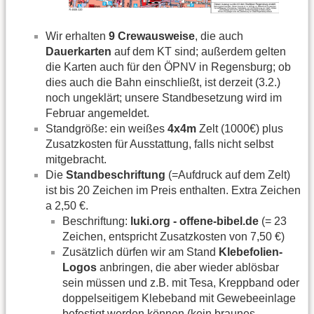
Wir erhalten
9 Crewausweise
, die auch
Dauerkarten
auf dem KT sind; außerdem gelten
die Karten auch für den ÖPNV in Regensburg; ob
dies auch die Bahn einschließt, ist derzeit (3.2.)
noch ungeklärt; unsere Standbesetzung wird im
Februar angemeldet.
Standgröße: ein weißes
4x4m
Zelt (1000€) plus
Zusatzkosten für Ausstattung, falls nicht selbst
mitgebracht.
Die
Standbeschriftung
(=Aufdruck auf dem Zelt)
ist bis 20 Zeichen im Preis enthalten. Extra Zeichen
a 2,50 €.
Beschriftung:
luki.org - offene-bibel.de
(= 23
Zeichen, entspricht Zusatzkosten von 7,50 €)
Zusätzlich dürfen wir am Stand
Klebefolien-
Logos
anbringen, die aber wieder ablösbar
sein müssen und z.B. mit Tesa, Kreppband oder
doppelseitigem Klebeband mit Gewebeeinlage
befestigt werden können (kein braunes