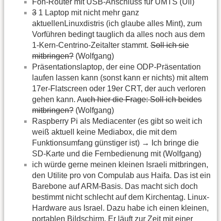
Fon-Router mit USB-Anschluss für UMTS (Uli)
3
1 Laptop mit nicht mehr ganz
aktuellenLinuxdistris (ich glaube alles Mint), zum
Vorführen bedingt tauglich da alles noch aus dem
1-Kern-Centrino-Zeitalter stammt.
Soll ich sie
mitbringen?
(Wolfgang)
Präsentationslaptop, der eine ODP-Präsentation
laufen lassen kann (sonst kann er nichts) mit altem
17er-Flatscreen oder 19er CRT, der auch verloren
gehen kann. A
uch hier die Frage: Soll ich beides
mitbringen?
(Wolfgang)
Raspberry Pi als Mediacenter (es gibt so weit ich
weiß aktuell keine Mediabox, die mit dem
Funktionsumfang günstiger ist) → Ich bringe die
SD-Karte und die Fernbedienung mit (Wolfgang)
ich würde gerne meinen kleinen Israeli mitbringen,
den Utilite pro von Compulab aus Haifa. Das ist ein
Barebone auf ARM-Basis. Das macht sich doch
bestimmt nicht schlecht auf dem Kirchentag. Linux-
Hardware aus Israel. Dazu habe ich einen kleinen,
portablen Bildschirm. Er läuft zur Zeit mit einer