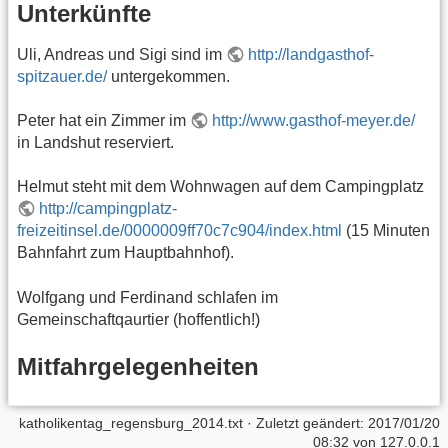
Unterkünfte
Uli, Andreas und Sigi sind im
http://landgasthof-
spitzauer.de/
untergekommen.
Peter hat ein Zimmer im
http://www.gasthof-meyer.de/
in Landshut reserviert.
Helmut steht mit dem Wohnwagen auf dem Campingplatz
http://campingplatz-
freizeitinsel.de/0000009ff70c7c904/index.html
(15 Minuten
Bahnfahrt zum Hauptbahnhof).
Wolfgang und Ferdinand schlafen im
Gemeinschaftqaurtier (hoffentlich!)
Mitfahrgelegenheiten
katholikentag_regensburg_2014.txt
· Zuletzt geändert:
2017/01/20
08:32
von
127.0.0.1