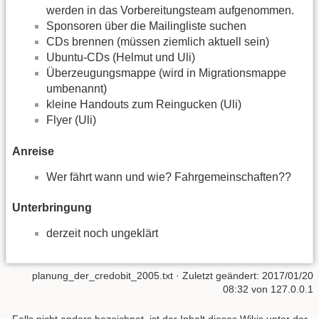
werden in das Vorbereitungsteam aufgenommen.
Sponsoren über die Mailingliste suchen
CDs brennen (müssen ziemlich aktuell sein)
Ubuntu-CDs (Helmut und Uli)
Überzeugungsmappe (wird in Migrationsmappe
umbenannt)
kleine Handouts zum Reingucken (Uli)
Flyer (Uli)
Anreise
Wer fährt wann und wie? Fahrgemeinschaften??
Unterbringung
derzeit noch ungeklärt
planung_der_credobit_2005.txt
· Zuletzt geändert:
2017/01/20
08:32
von
127.0.0.1
Falls nicht anders bezeichnet, ist der Inhalt dieses Wikis unter der